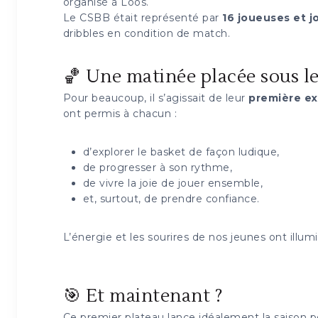
organisé à Loos.
Le CSBB était représenté par
16 joueuses et j
dribbles en condition de match.
🏀 Une matinée placée sous le
Pour beaucoup, il s’agissait de leur
première ex
ont permis à chacun :
d’explorer le basket de façon ludique,
de progresser à son rythme,
de vivre la joie de jouer ensemble,
et, surtout, de prendre confiance.
L’énergie et les sourires de nos jeunes ont illum
🎯 Et maintenant ?
Ce premier plateau lance idéalement la saison p