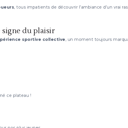
oueurs
, tous impatients de découvrir l’ambiance d’un vrai 
 signe du plaisir
périence sportive collective
, un moment toujours marquan
iné ce plateau !
our nos plus jeunes.