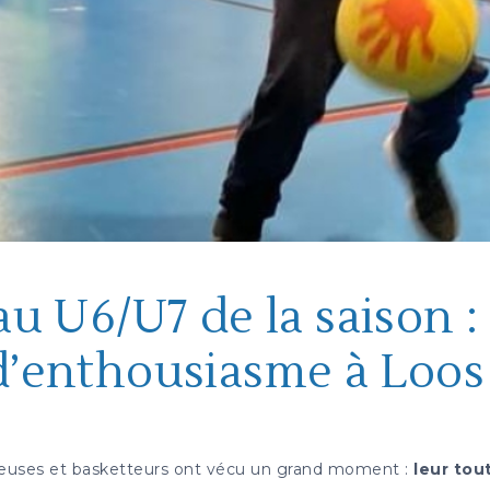
au U6/U7 de la saison :
d’enthousiasme à Loos 
teuses et basketteurs ont vécu un grand moment :
leur tou