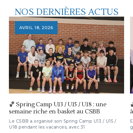
NOS DERNIÈRES ACTUS
AVRIL 18, 2026
🏀 Spring Camp U13 / U15 / U18 : une

semaine riche en basket au CSBB
à
Le CSBB a organisé son Spring Camp U13 / U15 /
E
U18 pendant les vacances, avec 31
g