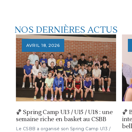
NOS DERNIÈRES ACTUS
AVRIL 18, 2026
🏀 Spring Camp U13 / U15 / U18 : une
🏀 
semaine riche en basket au CSBB
int
bel
Le CSBB a organisé son Spring Camp U13 /