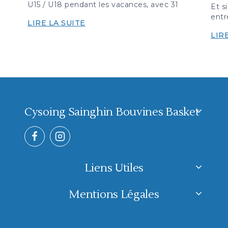
U15 / U18 pendant les vacances, avec 31
Et s
entr
LIRE LA SUITE
LIR
Cysoing Sainghin Bouvines Basket
Liens Utiles
Mentions Légales