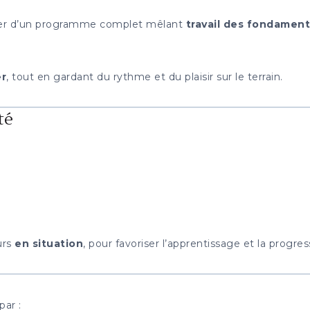
fiter d’un programme complet mêlant
travail des fondament
er
, tout en gardant du rythme et du plaisir sur le terrain.
té
urs
en situation
, pour favoriser l’apprentissage et la progres
par :