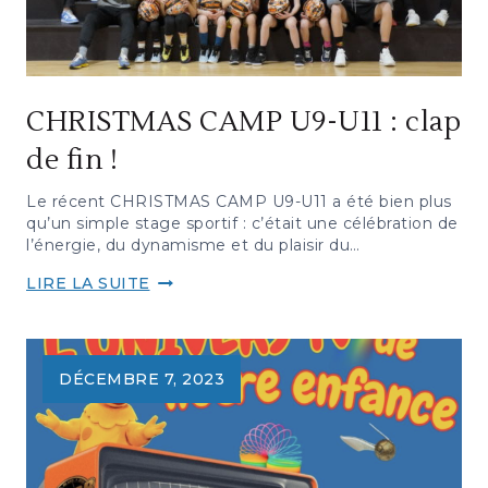
CHRISTMAS CAMP U9-U11 : clap
de fin !
Le récent CHRISTMAS CAMP U9-U11 a été bien plus
qu’un simple stage sportif : c’était une célébration de
l’énergie, du dynamisme et du plaisir du…
CHRISTMAS
LIRE LA SUITE
CAMP
U9-
U11
:
DÉCEMBRE 7, 2023
CLAP
DE
FIN
!