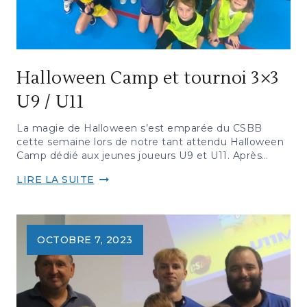
Halloween Camp et tournoi 3×3
U9 / U11
La magie de Halloween s’est emparée du CSBB
cette semaine lors de notre tant attendu Halloween
Camp dédié aux jeunes joueurs U9 et U11. Après…
HALLOWEEN
LIRE LA SUITE
CAMP
ET
TOURNOI
3×3
OCTOBRE 7, 2023
U9
/
U11