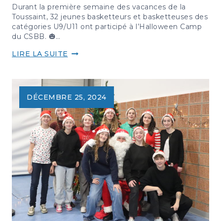
Durant la première semaine des vacances de la
Toussaint, 32 jeunes basketteurs et basketteuses des
catégories U9/U11 ont participé à l’Halloween Camp
du CSBB. 🎃…
🏀
LIRE LA SUITE
HALLOWEEN
CAMP
2025
–
DÉCEMBRE 25, 2024
UNE
SEMAINE
ENTRE
BASKET,
FUN
ET
FRISSONS
!