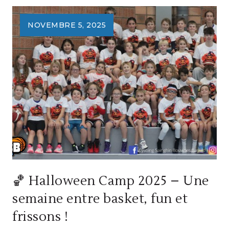
U13–
U15
–
NOVEMBRE 5, 2025
TOUSSAINT
2025
:
UNE
SEMAINE
INTENSIVE
ET
PLEINE
D’ÉNERGIE
!
🏀 Halloween Camp 2025 – Une
semaine entre basket, fun et
frissons !