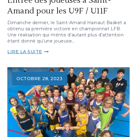
Entrée des joueuses à Saint-
Amand pour les U9F / U11F
Dimanche dernier, le Saint-Amand Hainaut Basket a
obtenu sa première victoire en championnat LFB.
Une réalisation qui mérite d’autant plus d’attention
étant donné qu’une joueuse…
ENTRÉE
LIRE LA SUITE
DES
JOUEUSES
À
SAINT-
OCTOBRE 28, 2023
AMAND
POUR
LES
U9F
/
U11F